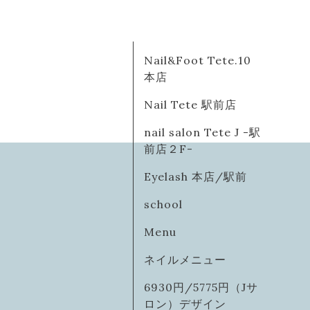
Nail&Foot Tete.10
本店
Nail Tete 駅前店
nail salon Tete J -駅
前店２F-
Eyelash 本店/駅前
school
Menu
ネイルメニュー
6930円/5775円（Jサ
ロン）デザイン