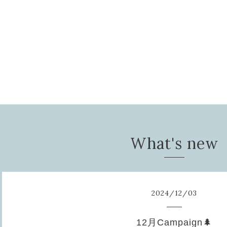
What's new
2024
/
12
/
03
12月Campaign🌲