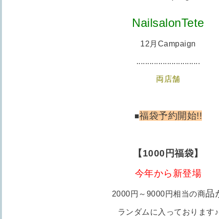
NailsalonTete
12月Campaign
.............................
両店舗
福袋予約開始!!
■
【1000円福袋】
今年から新登場
品
2000円～9000円相当の商
ランダムに入っております♪