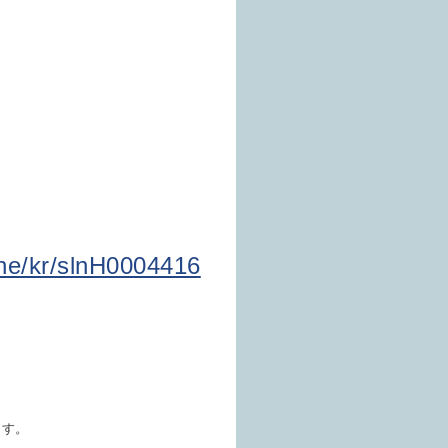
one/kr/slnH0004416
ます。