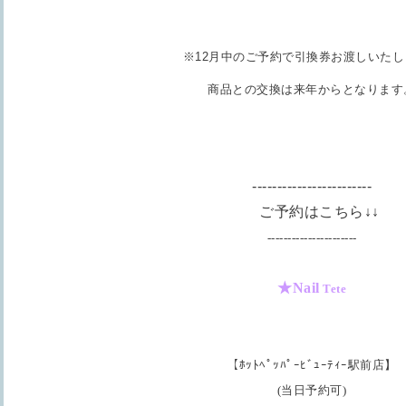
※12月中のご予約で引換券お渡しいたし
商品との交換は来年からとなります
------------------------
ご予約はこちら↓↓
----------------------
★Nail
Tete
【ﾎｯﾄﾍﾟｯﾊﾟｰﾋﾞｭｰﾃｨｰ駅前店】
(当日予約可)