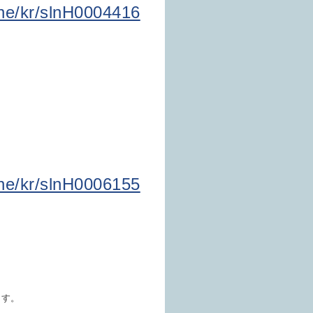
one/kr/slnH0004416
one/kr/slnH0006155
ます。