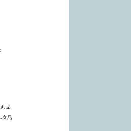
が
ム商品
ム商品