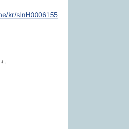
one/kr/slnH0006155
ます。