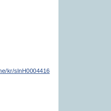
one/kr/slnH0004416