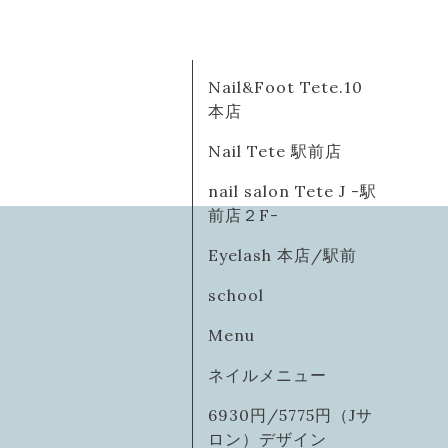
Nail&Foot Tete.10
本店
Nail Tete 駅前店
nail salon Tete J -駅
前店２F-
Eyelash 本店/駅前
school
Menu
ネイルメニュー
6930円/5775円（Jサ
ロン）デザイン