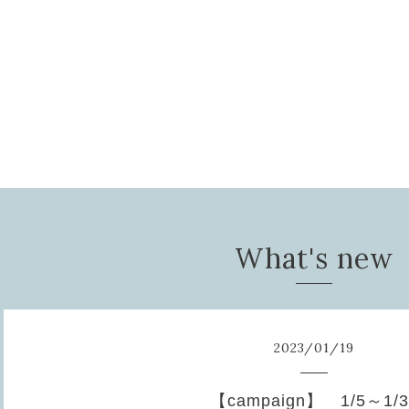
What's new
2023
/
01
/
19
【campaign】 1/5～1/3