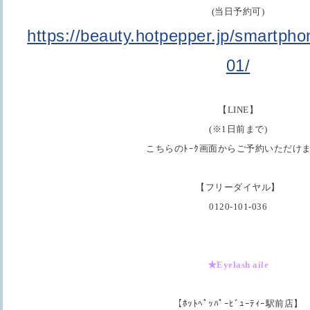
(当日予約可)
https://beauty.hotpepper.jp/smartph
01/
【LINE】
(※1日前まで)
こちらのﾄｰｸ画面からご予約いただけ
【フリーダイヤル】
0120-101-036
★Eyelash aile
【ﾎｯﾄﾍﾟｯﾊﾟｰﾋﾞｭｰﾃｨｰ駅前店】