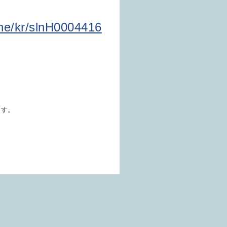
one/kr/slnH0004416
ます。