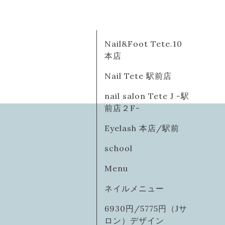
Nail&Foot Tete.10
本店
Nail Tete 駅前店
nail salon Tete J -駅
前店２F-
Eyelash 本店/駅前
school
Menu
ネイルメニュー
6930円/5775円（Jサ
ロン）デザイン