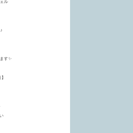
ジェル
♪
ます✨
策】
う
い
。