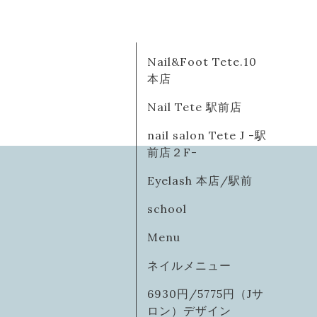
Nail&Foot Tete.10
本店
Nail Tete 駅前店
nail salon Tete J -駅
前店２F-
Eyelash 本店/駅前
school
Menu
ネイルメニュー
6930円/5775円（Jサ
ロン）デザイン