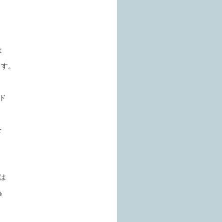
は
ます。
ド
を
は
為
。