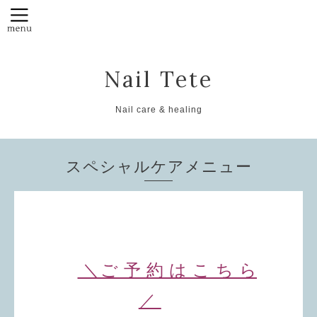
Nail Tete
Nail care & healing
スペシャルケアメニュー
＼ご 予 約 は こ ち ら
／