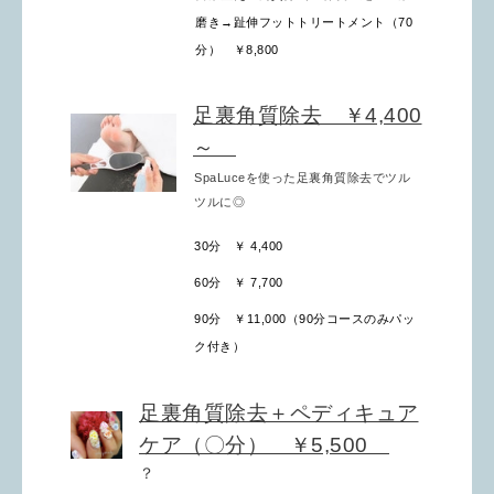
磨き→趾伸フットトリートメント（70
分）
￥8,800
足裏角質除去 ￥4,400
～
SpaLuceを使った足裏角質除去でツル
ツルに◎
30分
￥ 4,400
60分
￥ 7,700
90分
￥11,000（90分コースのみパッ
ク付き）
足裏角質除去＋ペディキュア
ケア（〇分） ￥5,500
？