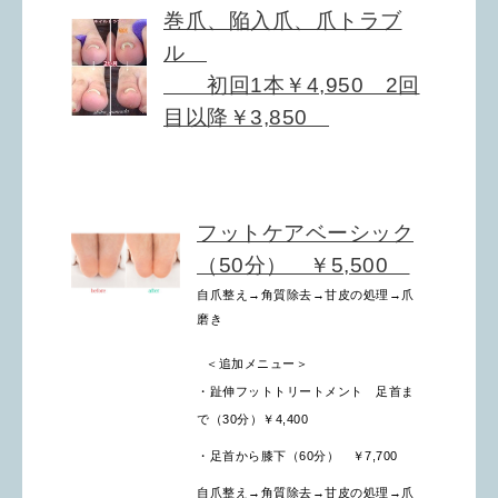
巻爪、陥入爪、爪トラブ
ル
初回1本￥4,950 2回
目以降￥3,850
フットケアベーシック
（50分） ￥5,500
自爪整え→角質除去→甘皮の処理→
爪
磨き
＜追加メニュー＞
・趾伸フットトリートメント 足首ま
で（30分）
￥4,400
・足首から膝下（60分）
￥7,700
自爪整え→角質除去→甘皮の処理→
爪