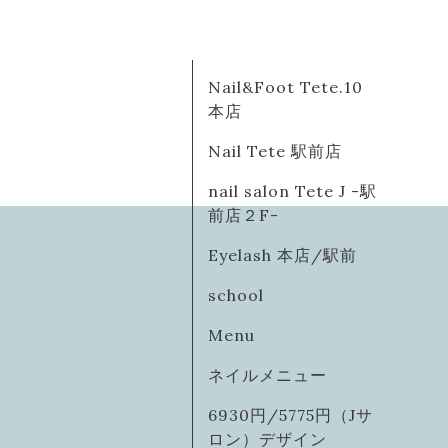
Nail&Foot Tete.10
本店
Nail Tete 駅前店
nail salon Tete J -駅
前店２F-
Eyelash 本店/駅前
school
Menu
ネイルメニュー
6930円/5775円（Jサ
ロン）デザイン