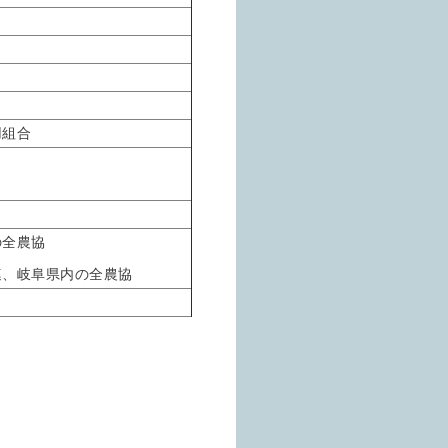
用組合
の全農協
連、岐阜県内の全農協