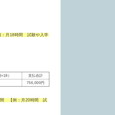
例：月18時間 試験や入学
×18）
支払合計
756,000円
時間 【例：月20時間 試