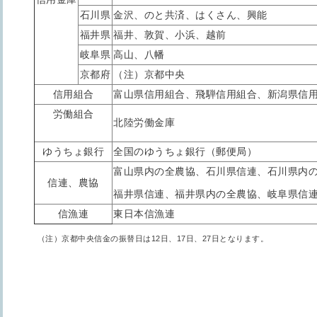
石川県
金沢、のと共済、はくさん、興能
福井県
福井、敦賀、小浜、越前
岐阜県
高山、八幡
京都府
（注）京都中央
信用組合
富山県信用組合、飛騨信用組合、新潟県信
労働組合
北陸労働金庫
ゆうちょ銀行
全国のゆうちょ銀行（郵便局）
富山県内の全農協、石川県信連、石川県内
信連、農協
福井県信連、福井県内の全農協、岐阜県信
信漁連
東日本信漁連
（注）京都中央信金の振替日は12日、17日、27日となります。