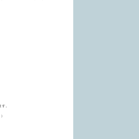
ます。
。）